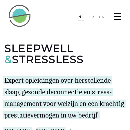
SleepWell&StressLess • SleepWell &StressLess
NL
FR
EN
SLEEPWELL
&
STRESSLESS
Expert opleidingen over herstellende
slaap, gezonde deconnectie en stress-
management voor welzijn en een krachtig
prestatievermogen in uw bedrijf.